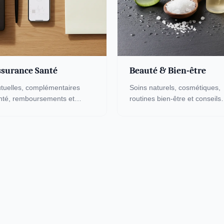
surance Santé
Beauté & Bien-être
tuelles, complémentaires
Soins naturels, cosmétiques,
nté, remboursements et
routines bien-être et conseils
oits. Comparez les offres et
beauté. Prenez soin de vous
timisez votre couverture pour
avec des pratiques validées e
duire votre reste à charge.
des produits sains.