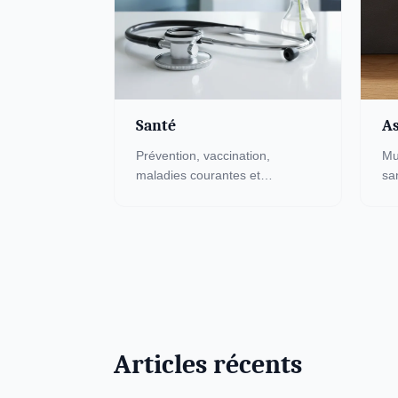
Santé
As
Prévention, vaccination,
Mu
maladies courantes et
sa
traitements. Toute l'actualité
dr
santé pour protéger votre
op
organisme et celui de vos
ré
proches.
Articles récents