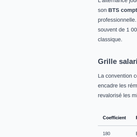
L’alternance jou
son
BTS compta
professionnelle.
souvent de 1 000
classique.
Grille sala
La convention c
encadre les rém
revalorisé les 
Coefficient
180