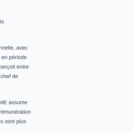
is
nnelle, avec
 en période
perçoit entre
 chef de
PME assume
a rémunération
s sont plus