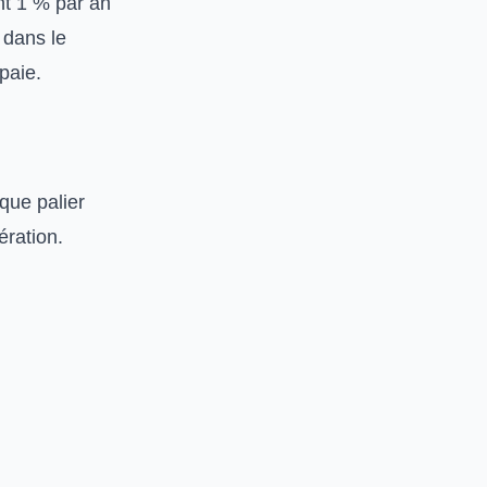
int 1 % par an
 dans le
paie.
aque palier
ération.