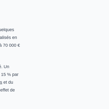
uelques
alisés en
 à 70 000 €
é. Un
à 15 % par
is
et du
effet de