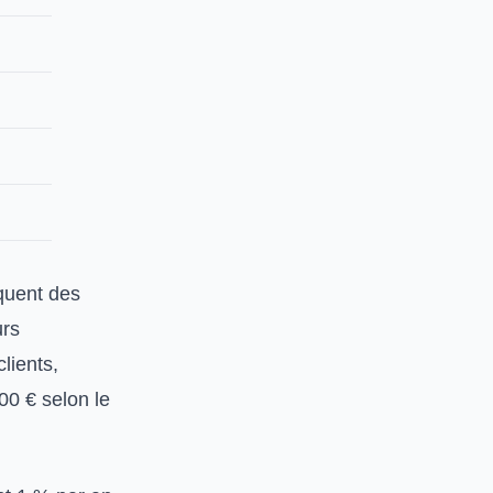
quent des
urs
lients,
00 € selon le