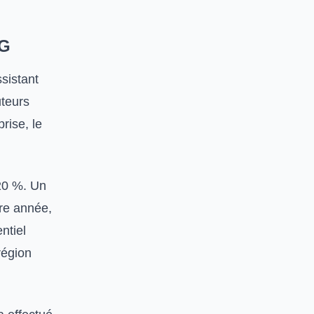
CG
sistant
uteurs
rise, le
 20 %. Un
re année,
ntiel
région