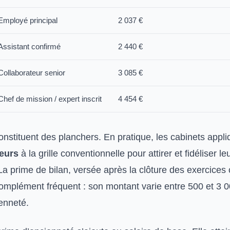
Employé principal
2 037 €
Assistant confirmé
2 440 €
Collaborateur senior
3 085 €
Chef de mission / expert inscrit
4 454 €
nstituent des planchers. En pratique, les cabinets appli
ieurs
à la grille conventionnelle pour attirer et fidéliser le
La prime de bilan, versée après la clôture des exercices c
omplément fréquent : son montant varie entre 500 et 3 0
ienneté.