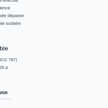
a effectué
ience
posée dépasse
ie scolaire
ble
IDCC 787)
25 a
 2026