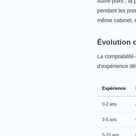
Autre point : la
pendant les pre
même cabinet, e
Évolution d
La comptabilité 
d’expérience dé
Expérience
0-2 ans
3-5 ans
5-10 ans