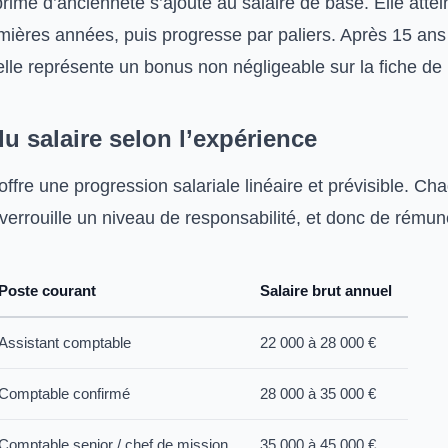
 prime d’ancienneté s’ajoute au salaire de base. Elle atte
mières années, puis progresse par paliers. Après 15 ans
lle représente un bonus non négligeable sur la fiche de 
u salaire selon l’expérience
offre une progression salariale linéaire et prévisible. Ch
verrouille un niveau de responsabilité, et donc de rémun
Poste courant
Salaire brut annuel
Assistant comptable
22 000 à 28 000 €
Comptable confirmé
28 000 à 35 000 €
Comptable senior / chef de mission
35 000 à 45 000 €